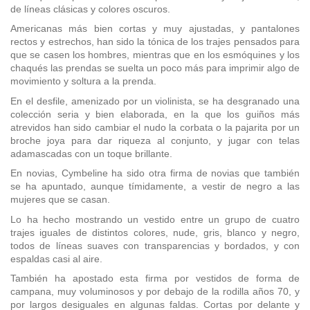
de líneas clásicas y colores oscuros.
Americanas más bien cortas y muy ajustadas, y pantalones
rectos y estrechos, han sido la tónica de los trajes pensados para
que se casen los hombres, mientras que en los esmóquines y los
chaqués las prendas se suelta un poco más para imprimir algo de
movimiento y soltura a la prenda.
En el desfile, amenizado por un violinista, se ha desgranado una
colección seria y bien elaborada, en la que los guiños más
atrevidos han sido cambiar el nudo la corbata o la pajarita por un
broche joya para dar riqueza al conjunto, y jugar con telas
adamascadas con un toque brillante.
En novias, Cymbeline ha sido otra firma de novias que también
se ha apuntado, aunque tímidamente, a vestir de negro a las
mujeres que se casan.
Lo ha hecho mostrando un vestido entre un grupo de cuatro
trajes iguales de distintos colores, nude, gris, blanco y negro,
todos de líneas suaves con transparencias y bordados, y con
espaldas casi al aire.
También ha apostado esta firma por vestidos de forma de
campana, muy voluminosos y por debajo de la rodilla años 70, y
por largos desiguales en algunas faldas. Cortas por delante y