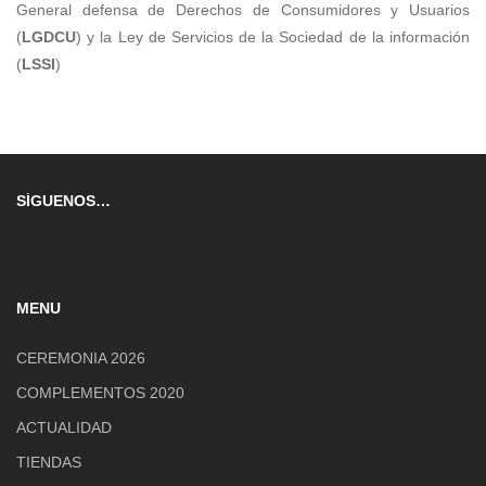
General defensa de Derechos de Consumidores y Usuarios
(
LGDCU
) y la Ley de Servicios de la Sociedad de la información
(
LSSI
)
SÍGUENOS…
MENU
CEREMONIA 2026
COMPLEMENTOS 2020
ACTUALIDAD
TIENDAS